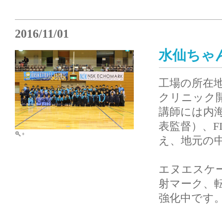
2016/11/01
水仙ちゃ
工場の所在
クリニック
講師には内
表監督）、F
え、地元の
エヌエスケ
射マーク、転
強化中です