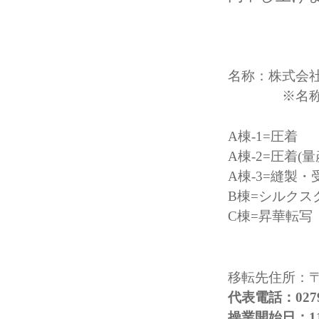
名称：株式会
※名称の後
A棟-1=圧着
A棟-2=圧着(
A棟-3=縫製
B棟=シルクス
C棟=昇華転写
移転先住所：〒3
代表電話：0279-
操業開始日：11