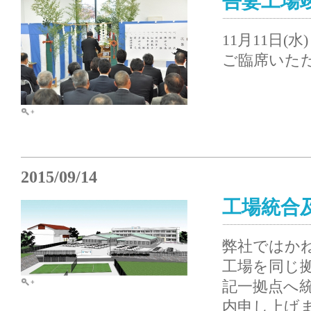
吾妻工場
11月11日
ご臨席いた
2015/09/14
工場統合及
弊社ではか
工場を同じ
記一拠点へ
内申し上げ