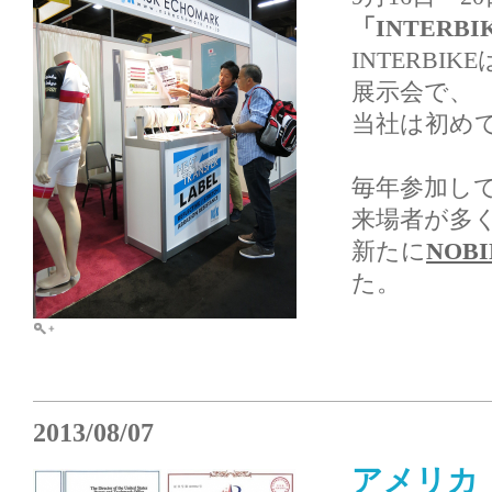
「INTERBIK
INTERB
展示会で、
当社は初め
毎年参加して
来場者が多
新たに
NOB
た。
2013/08/07
アメリカ