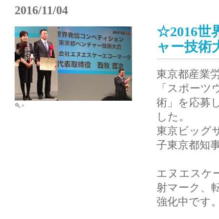
2016/11/04
☆2016
ャー技術
東京都産業労
「スポーツ
術」を応募
した。
東京ビッグサ
子東京都知
エヌエスケ
射マーク、転
強化中です