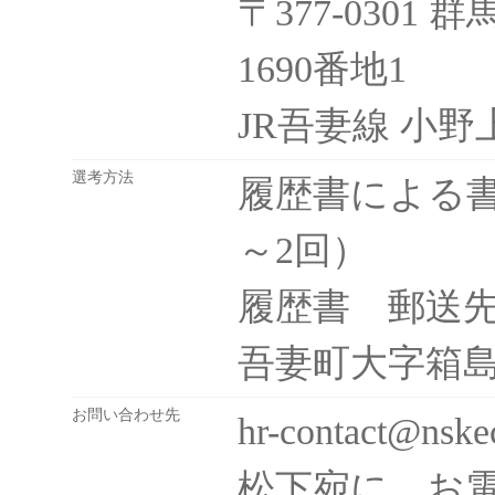
〒377-030
1690番地1
JR吾妻線 小
選考方法
履歴書による
～2回）
履歴書 郵送先：
吾妻町大字箱島1
お問い合わせ先
hr-contact@nske
松下宛に、お